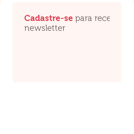
Cadastre-se
para receber no
newsletter 
Fiquem tranquilos, 
Enviar
Voltar para o top
O Grupo Se Toque é uma entidade sem f
que atua na prevenção do câncer, orie
estimulando a detecção precoce da do